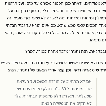
לא מפוקחים, ולאחר מכן הפטור ממע״מ על מים, ועל תרופות,
וציוד רפואי, וציוד שיקום, וחשמל, ודלק, ובסוף בסוף גם על
תפילין ומזוזות וטליתות ומה לא. זה לא שאני בעד מע״מ, זה
אחד המסים שאני ממש שונא, מס איום ונורא על גבול הבלתי
מוצדק מוסרית, אבל זה מה שכל כלכלן מקרו היה אומר, ודאי
גם נתניהו.
ובכל זאת, הנה נתניהו מדבר אחרת לגמרי. למה?
תשובה אפשרית אפשר למצוא בציוץ תגובה הכמעט מיידי שצייץ
יו״ר ש״ס אריה דרעי, זמן קצר אחרי הנאום של נתניהו. הנה:
אם לא תתחייב על הורדת המעמ ועל העלאת
שכר מינימום ל-30 ש"ח כחלק מקווי היסוד של
ממשלתך, ולא רק חלק מקמפיין הבחירות שלך
לא תקים את הממשלה הבאה!