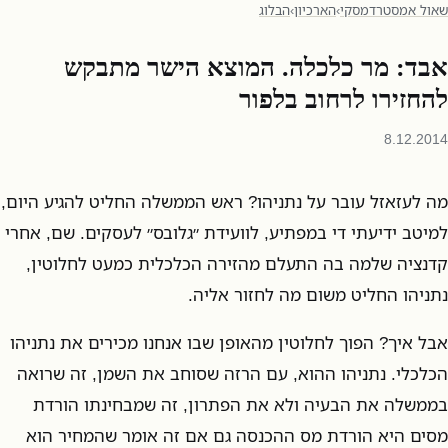
שאול אמסטרדמסקי
›
הארכיון
›
הבלוג
אבד: מר כלכלה. המוצא הישר מתבקש
להחזירו לרחוב בלפור
8.12.2014
מה לעזאזל עובר על נתניהו? ראש הממשלה החליט להגיע היום,
למיטב ידיעתי די במפתיע, לוועידת ״גלובס״ לעסקים. שם, אחרי
קדנציה שלמה בה התעלם מהזירה הכלכלית כמעט לחלוטין,
נתניהו החליט משום מה לחזור אליה.
אבל איך? הפוך לחלוטין מהאופן שבו אנחנו מכירים את נתניהו
הכלכלי. נתניהו ההוא, עם הרזה שסוחב את השמן, זה שרואה
בממשלה את הבעיה ולא את הפתרון, זה שמבחינתו הורדת
מסים היא הורדת מס ההכנסה גם אם זה אומר שהמחיר הוא