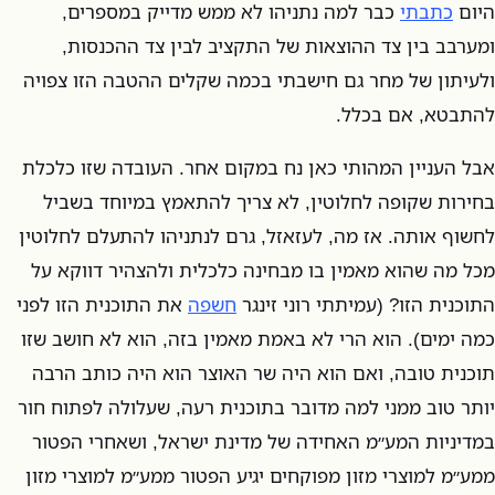
היום
כתבתי
כבר למה נתניהו לא ממש מדייק במספרים,
ומערבב בין צד ההוצאות של התקציב לבין צד ההכנסות,
ולעיתון של מחר גם חישבתי בכמה שקלים ההטבה הזו צפויה
להתבטא, אם בכלל.
אבל העניין המהותי כאן נח במקום אחר. העובדה שזו כלכלת
בחירות שקופה לחלוטין, לא צריך להתאמץ במיוחד בשביל
לחשוף אותה. אז מה, לעזאזל, גרם לנתניהו להתעלם לחלוטין
מכל מה שהוא מאמין בו מבחינה כלכלית ולהצהיר דווקא על
התוכנית הזו? (עמיתתי רוני זינגר
חשפה
את התוכנית הזו לפני
כמה ימים). הוא הרי לא באמת מאמין בזה, הוא לא חושב שזו
תוכנית טובה, ואם הוא היה שר האוצר הוא היה כותב הרבה
יותר טוב ממני למה מדובר בתוכנית רעה, שעלולה לפתוח חור
במדיניות המע״מ האחידה של מדינת ישראל, ושאחרי הפטור
ממע״מ למוצרי מזון מפוקחים יגיע הפטור ממע״מ למוצרי מזון