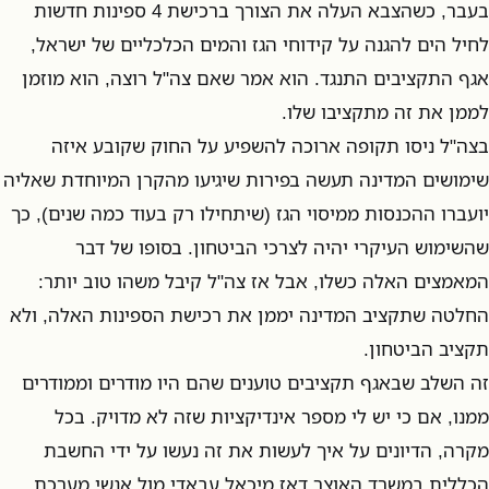
בעבר, כשהצבא העלה את הצורך ברכישת 4 ספינות חדשות
לחיל הים להגנה על קידוחי הגז והמים הכלכליים של ישראל,
אגף התקציבים התנגד. הוא אמר שאם צה"ל רוצה, הוא מוזמן
לממן את זה מתקציבו שלו.
בצה"ל ניסו תקופה ארוכה להשפיע על החוק שקובע איזה
שימושים המדינה תעשה בפירות שיגיעו מהקרן המיוחדת שאליה
יועברו ההכנסות ממיסוי הגז (שיתחילו רק בעוד כמה שנים), כך
שהשימוש העיקרי יהיה לצרכי הביטחון. בסופו של דבר
המאמצים האלה כשלו, אבל אז צה"ל קיבל משהו טוב יותר:
החלטה שתקציב המדינה יממן את רכישת הספינות האלה, ולא
תקציב הביטחון.
זה השלב שבאגף תקציבים טוענים שהם היו מודרים וממודרים
ממנו, אם כי יש לי מספר אינדיקציות שזה לא מדויק. בכל
מקרה, הדיונים על איך לעשות את זה נעשו על ידי החשבת
הכללית במשרד האוצר דאז מיכאל עבאדי מול אנשי מערכת