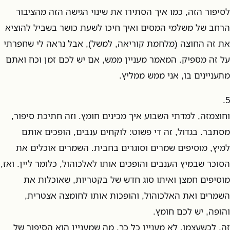
לסיפור הזה, כמו איך הסתירו את שינוי הגישה הזה מהציבור
הרחב של משלמי המסים ואיך חיכו לשעת כושר בשביל להוציא
את זה החוצה (מלחמת קוריאה, למשל), אבל נראה לי שחפרתי
על זה מספיק. המאמר מעניין ממש, אם יש לכם זמן וכח ואתם
מתעניינים בו, אני ממש ממליץ.
5.
וחוצמזה, למדתי השבוע איך מכינים חומץ. וזה חתיכת סיפור,
מסתבר. בגדול, זה די פשוט: לוקחים ענבים, הופכים אותם
למיץ, מוסיפים שמרים וסוגרים בחבית. השמרים אוכלים את
הסוכר שבמיץ הענבים והופכים אותו לאלכוהול, כלומר ליין. ואז,
מוסיפים חמצן ואיתו סוג חדש של בקטריות, שאוכלות את
השמרים ואת האלכוהול, והופכות אותו לחומצה אצטרית,
והופה, יש לכם חומץ.
זה, לכשעצמו, לא מעניין כל כך. מה שמעניין הוא הסיפור של