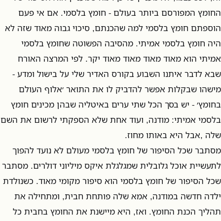
החומץ המפורסם ביותר בעולם - חומץ בלסמי. אם אי פעם
הוספתם חומץ בלסמי למה שהכנתם, סיכוי גבוה מאוד שזה לא
היה חומץ בלסמי אמיתי. מהסיבה הפשוטה שחומץ בלסמי
אמיתי הוא מאוד מאוד מאוד מאוד יקר. לפי המרצה האורח
שבא לדבר איתנו השבוע בקורס האדיר שלי על בישול ומדע -
מישהו שבקלות אפשר להדביק לו את התואר ׳אלוף העולם
בחומץ׳ - יש בסך הכל שתי ערים באיטליה שבהן מכינים חומץ
בלסמי אמיתי: מודנה, ועוד אחת שלא הספקתי לרשום את השם
שלה ,אבל היא באותו מחוז.
מסתבר שכל הסיפור של חומץ בלסמי מעולם לא נועד להפוך
לתעשיית אוכל גלובלית שמגלגלת איקס מיליוני דולרים. מסתבר
שכל הסיפור של חומץ בלסמי הוא סיפור מקומי מאוד. כשנולדת
ילדה חדשה במודנה, אמא שלה פותחת חבית, ומתחילה את
תהליך הכנת החומץ. ואז, היא מיישנת את החומץ בחבית כל