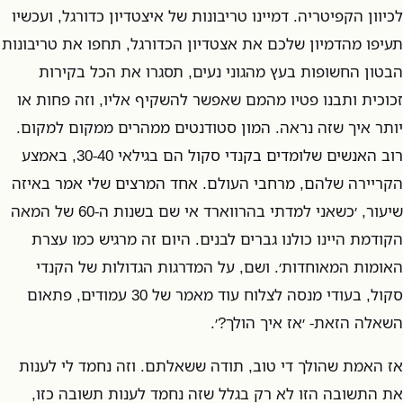
לכיוון הקפיטריה. דמיינו טריבונות של איצטדיון כדורגל, ועכשיו
תעיפו מהדמיון שלכם את אצטדיון הכדורגל, תחפו את טריבונות
הבטון החשופות בעץ מהגוני נעים, תסגרו את הכל בקירות
זכוכית ותבנו פטיו מהמם שאפשר להשקיף אליו, וזה פחות או
יותר איך שזה נראה. המון סטודנטים ממהרים ממקום למקום.
רוב האנשים שלומדים בקנדי סקול הם בגילאי 30-40, באמצע
הקריירה שלהם, מרחבי העולם. אחד המרצים שלי אמר באיזה
שיעור, ׳כשאני למדתי בהרווארד אי שם בשנות ה-60 של המאה
הקודמת היינו כולנו גברים לבנים. היום זה מרגיש כמו עצרת
האומות המאוחדות׳. ושם, על המדרגות הגדולות של הקנדי
סקול, בעודי מנסה לצלוח עוד מאמר של 30 עמודים, פתאום
השאלה הזאת- ׳אז איך הולך?׳.
אז האמת שהולך די טוב, תודה ששאלתם. וזה נחמד לי לענות
את התשובה הזו לא רק בגלל שזה נחמד לענות תשובה כזו,