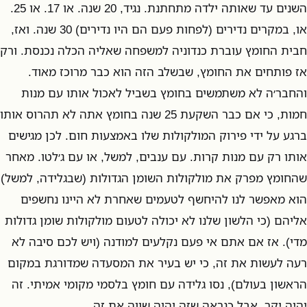
השנים עד שאותה ילדה מתחתנת. נגיד, 20 שנה. או 17. או 25.
או, במקרים נדירים (לפחות פעם הם היו נדירים) 30 שנה. ואז,
חבית החומץ עוברת כנדוניה למשפחה שאליה הכלה נכנסת. ורק
אז פותחים את החומץ, שבשלב הזה הוא כבר מרוכז מאוד.
והחבר׳ה לא משתמשים בחומץ בשביל לאכול אותו עם מנות
חמות, כי אם כבר השקעת 25 שנה בחומץ אתה לא תהרוס אותו
ברגע על ידי פירוק המולקולות שלו באמצעות חום. לכן מגישים
אותו רק עם מנות קרות. עם ענבים, למשל, או עם ג׳לטו. מאחר
שהחומץ מפרק את מולקולות השומן הגדולות (שבגלידה, למשל)
הוא מאפשר לנו להיחשף לטעמים שאחרת לא היינו נחשפים
אליהם (כי הלשון שלנו לא יכולה לטעום מולקולות שומן גדולות
מדי). אז אם אתם אי פעם נקלעים למודנה (ויש לכם סיבה לא
רעה לעשות את זה, כי יש בעיר את המסעדה שמדורגת במקום
הראשון בעולם), נסו גלידה עם חומץ בלסמי מקומי אמיתי. זה
יהיה יקר, אבל כנראה שזה יהיה שווה את זה.