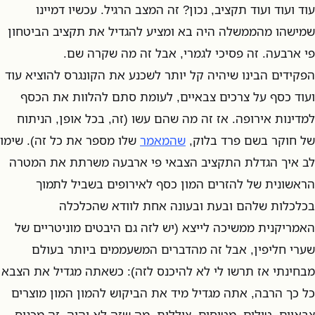
עוד ועוד ועוד תקציב, נכון? זה המצב הרגיל. עכשיו דמיינו
שמישהו מהממשלה היה בא ומציע להגדיל את תקציב הביטחון
פי ארבעה. זה פסיכי לגמרי, אבל זה מה שקרה שם.
הפקידים הבינו שיהיה קל יותר לשכנע את הקונגרס להוציא עוד
ועוד כסף על צרכים צבאיים, לעומת סתם להלוות את הכסף
למדינות אירופה. אז זה מה שהם עשו (זה, בכל אופן, הניתוח
של חוקר בשם פרד בלוק,
שהמאמר
שלו מספר את כל זה). שימו
לב איך הגדלת התקציב הצבאי פי ארבעה משרתת את המטרה
הראשונית של להזרים המון כסף לאירופים בשביל לתמוך
בכלכלות שלהם ובעת ובעונה אחת לוודא שהכלכלה
האמריקנית ממשיכה לייצא (יש לזה גם היבטים מוניטריים של
שערי חליפין, אבל זה מהדברים המשעממים ביותר בעולם
מבחינתי אז תרשו לי לא להיכנס לזה): כשאתה מגדיל את הצבא
כל כך הרבה, אתה מגדיל מיד את הביקוש להמון המון מוצרים
צבאיים. טילים, מטוסים, צוללות, מה שזה לא יהיה. זה מכניס