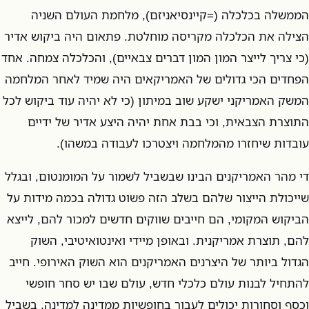
הממשלה בכלכלה (=קיינסיאניזם), מלחמת העולם השניה
הצילה את הכלכלה מקריסה מוחלטת. פתאום היה ביקוש אדיר
(כי צריך לייצר המון המון דברים צבאיים), והכלכלה צמחה. אחד
הפחדים הכי גדולים של האמריקאים היה שמיד לאחר המלחמה
המשק האמריקני ישקע שוב במיתון (כי לא יהיה עוד ביקוש לכל
התוצרת הצבאית, וכי בבת אחת יהיה היצע אדיר של ידיים
עובדות שיחזרו מהמלחמה ויצטרכו לעבודה במשהו).
די מהר האמריקנים הבינו שבשביל לשמור על המומנטום, ובגלל
שייכולת הייצור שלהם בשלב הזה פשוט גדולה בכמה מידות על
הביקוש המקומי, הם חייבים שווקים חדשים למכור להם, לייצא
להם, תוצרת אמריקנית. ובאופן מיידי ואינטואיטיבי, השוק
הגדול ביותר של היצרנים האמריקנים הוא השוק האירופי. חייב
להתחיל לבנות עולם כלכלי חדש, עולם שבו יש סחר חופשי
וכסף וסחורות יכולים לעבור בחופשיות ממדינה למדינה, בשביל