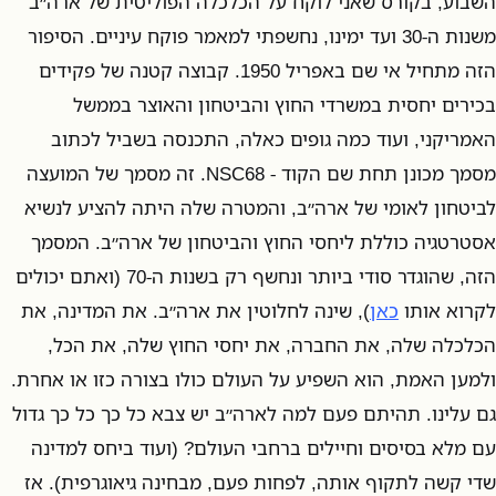
השבוע, בקורס שאני לוקח על הכלכלה הפוליטית של ארה״ב
משנות ה-30 ועד ימינו, נחשפתי למאמר פוקח עיניים. הסיפור
הזה מתחיל אי שם באפריל 1950. קבוצה קטנה של פקידים
בכירים יחסית במשרדי החוץ והביטחון והאוצר בממשל
האמריקני, ועוד כמה גופים כאלה, התכנסה בשביל לכתוב
מסמך מכונן תחת שם הקוד - NSC68. זה מסמך של המועצה
לביטחון לאומי של ארה״ב, והמטרה שלה היתה להציע לנשיא
אסטרטגיה כוללת ליחסי החוץ והביטחון של ארה״ב. המסמך
הזה, שהוגדר סודי ביותר ונחשף רק בשנות ה-70 (ואתם יכולים
לקרוא אותו
כאן
), שינה לחלוטין את ארה״ב. את המדינה, את
הכלכלה שלה, את החברה, את יחסי החוץ שלה, את הכל,
ולמען האמת, הוא השפיע על העולם כולו בצורה כזו או אחרת.
גם עלינו. תהיתם פעם למה לארה״ב יש צבא כל כך כל כך גדול
עם מלא בסיסים וחיילים ברחבי העולם? (ועוד ביחס למדינה
שדי קשה לתקוף אותה, לפחות פעם, מבחינה גיאוגרפית). אז