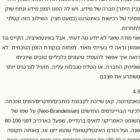
(בין היתר) חברה של מידע. ויש לה המון המון מידע ונתח שוק
פסיכי של רכישות באינטרנט (כמעט חצי). השילוב הזה קטלני
לתחרות.
אני מודה שאני לא יודע מה דעתי, אבל באינטואיציה, הקייס נגד
אמזון נראה לי בעייתי מאוד. לפחות בנקודת הזמן הנוכחית. לא
רואה איך אפשר להעמיד טיעונים כלכליים טובים שיוכיחו
שפירוק החברה, או הטלת מגבלות עליה, תועיל לצרכנים יותר
משתרע את מצבם.
4.5
כאנקדוטה, קאן שייכת לקבוצת כותבים/חוקרים/הוגים שזכתה
לכינוי הבריינדסים החדשים (Neo-Brandeisian) על שמו של
השופט האמריקני לואיס ברנדייס, שפעל בארה״ב לפני 80-100
שנה, ועל הזרם האינטלקטואלי שהוא ייצג אז. באותה תקופה
(שנות ה-30-40) של המאה הקודמת היה ויכוח בארה״ב: האם