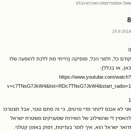
שאול אמסטרדמסקי
›
הארכיון
›
הבלוג
8
29.9.2018
0
קודם כל, ולפני הכל, מוסיקה (הייתי מת ללכת להופעה שלו
כאן, או בכלל):
https://www.youtube.com/watch?
v=c7TNsG7JkW4&list=RDc7TNsG7JkW4&start_radio=1
1
אני לא אכנס ליותר מדי פרטים, כי זה סתם טכני, אבל תצטרכו
להאמין לי שהשילוב של השירות שמעניקים משטרת ישראל
ודואר ישראל הוא, איך לומר בעדינות, דפוק באופן קטלני.