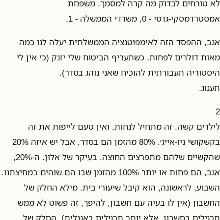
לא טורחים לבדוק מה קרה למסמך. משפחת
אמסטרדמסקי-גדסי - 0, משרדי הממשלה - 1.
אגב, ההפסד הזה לאימפוטנציה הממשלתית יעלה לנו כמה
מאות דולרים לפחות, כשתעריף הביטוח שלי יזנק (כי אין לי
היסטוריה תעבורתית להוכיח שאני נוהג בסדר).
תענוג.
2
לילדים קשה. זה מתחיל לנחות, ואין טעם לייפות את זה
בקשקושי ניו-אייג׳. 80% מהזמן הם בסדר, אבל יש איזה 20%
שהקשיים שלהם מתפרצים החוצה. בעיקר של אלון. ה-20%,
אגב, הם פחות או יותר 100% מהזמן שבו הם שוהים במחיצתנו.
השבוע, לראשונה, הוא קיבל שיעורי בית. מילא החלק של
החשבון (אין לו בעיה עם חשבון, להיפך, זה פשוט לא ממש
תרגילים בחשבון, אלא יותר תרגילים באנגלית), החלק של