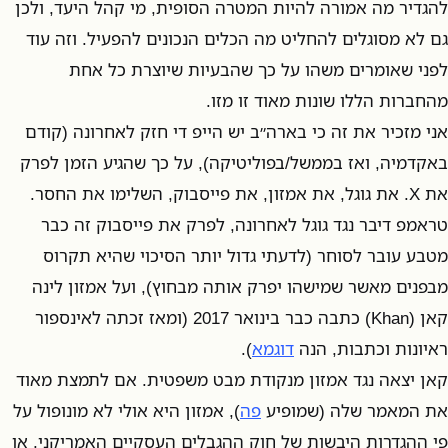
להגדיר מה אמורה להיות המטרה הסופית, מי קהל היעד, ולכן
גם לא מסוגלים להחליט מה הכלים הנכונים להפעיל. וזה עוד
לפני שאומרים משהו על כך שהבעיות שיוצרת כל אחת
מהחברות הללו שונות מאוד זו מזו.
אני מזכיר את זה כי בארה״ב יש הייפ די חזק לאחרונה (קודם
באקדמיה, ואז בממשל/בפוליטיקה), על כך שהגיע הזמן לפרק
את X. את גוגל, את אמזון, את פייסבוק, השלימו את החסר.
טראמפ דיבר נגד גוגל לאחרונה, לפרק את פייסבוק זה כבר
מטבע עובר לסוחר (לדעתי גדול יותר הסיכוי שהיא תקרוס
מבפנים מאשר שמישהו יפרק אותה מבחוץ), ועל אמזון לינה
קאן (Khan) כתבה כבר בינואר 2017 (ומאז זכתה לאינספור
ראיונות וכתבות, הנה
דוגמא
).
קאן יצאה נגד אמזון מנקודת מבט משפטית. אם לתמצת מאוד
את המאמר שלה (שמופיע
פה
), אמזון היא אולי לא מונופול על
פי ההגדרות היבשות של חוק ההגבלים העסקיים האמריקני, או