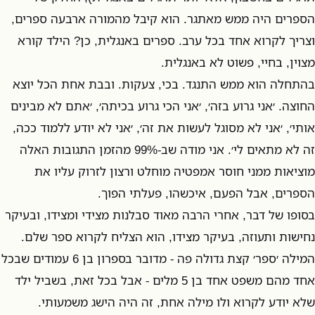
הספרים היה ממש מאתגר. הוא קיבל מהמורה ארבעה ספרים,
וצריך לקרוא אחד בכל ערב. ספרים באנגלית, כן? הילד קורא
מצוין, בחיי, פשוט לא באנגלית.
בהתחלה הוא ממש התנגד. בכי, צעקות. ובבת אחת הכל יוצא
החוצה. ׳אני גרוע בזה׳, ׳אני הכי גרוע בכיתה׳, ׳אתם לא מבינים
אותי׳, ׳אני לא מסוגל לעשות את זה׳, ׳אני לא יודע ללמוד ככה,
זה לא מתאים לי׳. אני מודה שב-99% מהזמן התגובות האלה
מוציאות ממני חוסר אמפטיה מוחלט ורצון לזרוק עליו את
הספרים, אבל הפעם, איכשהו, פעלתי הפוך.
בסופו של דבר, אחרי הרבה מאוד סבלנות מצידי ומצידו, ובעיקר
נחישות ותעוזה, בעיקר מצידו, הוא הצליח לקרוא ספר שלם.
המילה ׳ספר׳ קצת גדולה פה - מדובר בספרון בן 6 עמודים שבכל
אחד מהם משפט אחד בן 5 מלים - אבל בכל זאת, בשביל ילד
שלא יודע לקרוא ולו מילה אחת, זה היה הישג משמעותי.