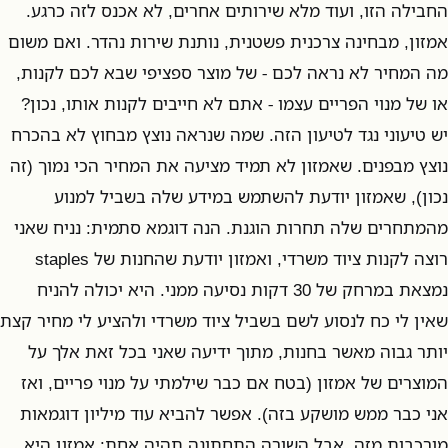
החבילה הזו, ועוד מלא שירותים אחרים, לא אכנס לזה כרגע.
אמזון, מבחינה צרכנית פשטנית, נותנת שירות נהדר. ואם משום
מה המחיר לא נראה לכם - של מוצר ספציפי שבא לכם לקנות,
או של מנוי הפריים עצמו - אתם לא חייבים לקנות אותו, נכון?
יש טיעוני נגד לטיעון הזה. שמה שנראה נוצץ מבחוץ לא בהכרח
נוצץ מבפנים. שאמזון לא תמיד מציעה את המחיר הכי נמוך (זה
נכון), שאמזון יודעת להשתמש במידע שלה בשביל למנוע
מהמתחרים שלה תחרות הוגנת. הנה דוגמא סתמית: נניח שאני
רוצה לקנות ציוד משרדי, ואמזון יודעת שהחנות של staples
נמצאת במרחק של 30 דקות נסיעה ממני. היא יכולה להניח
שאין לי כח לנסוע לשם בשביל ציוד משרדי ולהציע לי מחיר קצת
יותר גבוה מאשר בחנות, מתוך ידיעה שאני בכל זאת אלך על
המוצרים של אמזון (בטח אם כבר שילמתי על מנוי פריים, ואז
אני כבר ממש מושקע בזה). אפשר להביא עוד מיליון דוגמאות
מורכבות מזה, אבל השורה התחתונה תהיה אחת: אמזון היא