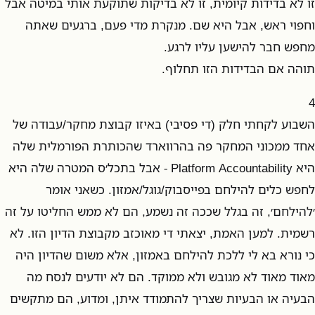
זו לא בדידות קיומית, זו לא בדיקות שתוקעת אותי במיטה אבל
וחפוי ראש, אבל היא שם. מנקרת מדי פעם, ברגעים שאתה
מחפש חבר להישען עליו לרגע.
תוהה אם הבדידות הזו תחלוף.
4
השבוע לקחתי חלק (די פסיבי) באיזו קבוצת מחקר/עבודה של
אחד ממכוני המחקר פה בהרווארד שהכותרת הפורמלית שלה
היא Platform Accountability - אבל בתכל׳ס המטרה שלה היא
לחפש כלים להילחם בפייסבוק/גוגל/אמזון. כשאני אומר
׳להילחם׳, זה בגלל שככה זה נשמע, הם לא ממש החליטו על זה
רשמית. למען האמת, יצאתי די מאוכזב מקבוצת הדיון הזו. לא
כי נורא בא לי ללכת להילחם באמזון, אלא משום שהדיון היה
מאוד מאוד לא מגובש ולא ממוקד. הם לא יודעים לנסח מה
הבעיה או הבעיות שצריך להתמודד איתן, ומדוע, הם מתקשים