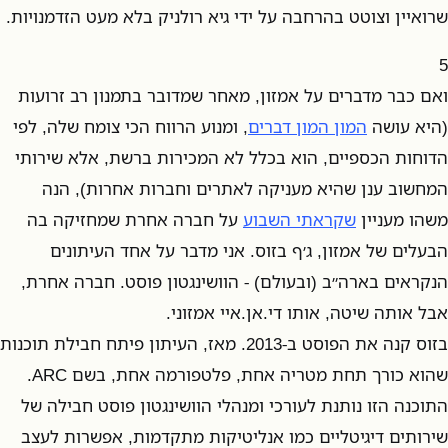
שרואיין וצוטט בהרחבה על ידי גיא רולניק בלא מעט הזדמנויות.
5
ואם כבר מדברים על אמזון, מאחר שמדובר בתמנון רב זרועות
(היא עושה
המון המון דברים
, ומנוע הרווח הכי צומח שלה, לפי
הדוחות הכספיים, הוא בכלל לא המכירות ברשת, אלא שירותי
המחשוב ענן שהיא מעניקה לאתרים וחברות אחרות), הנה
משהו מעניין
שקראתי השבוע
על חברה אחרת שמחזיקה בה
הבעלים של אמזון, ג׳ף בזוס. אני מדבר על אחד העיתונים
הנקראים בארה״ב (ובעולם) - הוושינגטון פוסט. חברה אחרת,
אבל אותה שיטה, אותו די.אן.איי אמזוני.
בזוס קנה את הפוסט ב-2013. מאז, העיתון פיתח חבילת תוכנות
שהוא כורך תחת מטריה אחת, פלטפורמה אחת, בשם ARC.
התוכנה הזו נותנת לעורכי ומנהלי הוושינגטון פוסט חבילה של
שירותים דיגיטליים כמו אנליטיקות מתקדמות, אפשרות לעצב