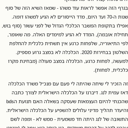
בגרף הזה אפשר לראות עוד משהו - שמאז השיא הזה של סוף
שנות ה-70 ועד היום, מדד הייסורים לא הגיע למשהו דומה.
אפילו בתקופת המשבר הכלכלי הגדול של לפני עשור (סוף בוש,
תחילת אובמה), המדד לא הגיע למימדים האלה. מה שאומר,
לפי התיאוריה, שלפחות כרגע אין תשתית כלכלית להחלפת
השלטון בבחירות 2020. הכלכלה לא במצב גרוע מספיק.
למעשה, לפחות כרגע, הכלכלה במצב מעולה (מבחינת מקרו
כלכלית, לפחות).
זה הזכיר לי שיחה שהיתה לי פעם עם מנכ״ל משרד הכלכלה
דאז עמית לנג. דיברנו על הכלכלה הישראלית לצורך כתבה
שהכנתי להיום העצמאות שעסקה בשאלה האם תנועת הbds
והיעדר תהליך מדיני עלולים להשפיע על הכלכלה הישראלית.
התשובה של לנג היתה חד משמעית - ממש לא - ומפה לשם
עברנו לדבר על דברים משיקים. בין היתר הוא אמר לי (ציטוט