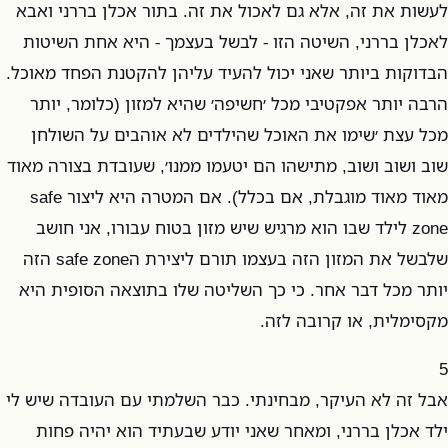
לעשות את זה, אלא גם לאכול את זה. בתור אכלן בררני ואבא
לאכלן בררני, השיטה הזו - לבשל בעצמך - היא אחת השיטות
הבדוקות ביותר שאני יכול להעיד עליהן להקטנת הפחד מאוכל.
הרבה יותר אפקטיבי מכל ׳חשיפה׳ שהיא למזון (כלומר, יותר
מכל עצת ׳שימו את האוכל שהילדים לא אוהבים על השולחן
שוב ושוב ושוב, מתישהו הם יטעמו ממנו׳, שעובדת בצורה מאוד
מאוד מאוד מוגבלת, אם בכלל). אם המטרה היא ליצור safe
zone לילד שבו הוא מרגיש שיש מזון בטוח עבורו, אני חושב
שלבשל את המזון הזה בעצמו תורם ליצירת הsafe zone הזה
יותר מכל דבר אחר. כי כך השליטה שלו בתוצאה הסופית היא
מקסימלית, או קרובה לזה.
5
אבל זה לא העיקר, מבחינתי. כבר השלמתי עם העובדה שיש לי
ילד אכלן בררני, ומאחר שאני יודע שבעתיד הוא יהיה פחות