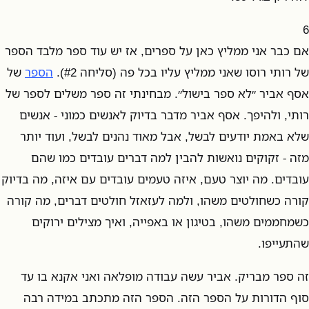
6
אם כבר אני ממליץ כאן על ספרים, אז יש עוד ספר מלבד הספר
של רותי רוסו שאני ממליץ עליו בכל פה (סליחה #2).
הספר
של
אסף אביר ״לא ספר בישול״. מבחינתי זה ספר משלים לספר של
רותי, ולהיפך. אסף אביר מדבר בדיוק לאנשים כמוני - אנשים
שלא באמת יודעים לבשל, אבל מאוד נהנים לבשל, ועוד יותר
מזה - זקוקים נואשות להבין למה דברים עובדים כמו שהם
עובדים. מה יוצר טעם, איזה טעמים עובדים עם איזה, מה בדיוק
קורה כשחולטים משהו, ולמה לעזאזל חולטים דברים, מה קורה
כשמחממים משהו, בטיגון או באפייה, ואיך מצילים ירוקים
שהתעייפו.
זה ספר מבריק. אביר עשה עבודה מופלאה ואני אקנא בו עד
סוף הדורות על הספר הזה. הספר הזה מתכתב במידה רבה