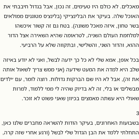
מאכלים. לא כולם היו טעימים, זה נכון, אבל בגדול חיבבתי את
האוכל שלה. בעיקר את הבלינצ׳יקי (בלינצ׳ס מטוגנים ממולאים
בשר טחון, איזה מאכל משונה). בטח גם זה קשור איכשהו
למלחמת העולם השניה, לטראומה שהיא השאירה אצל הדור
ההוא, והדור השני, והשלישי, ובתקווה שלא על הרביעי.
בכל אופן, אמא שלי לא כל כך ידעה לבשל, ואני לא יודע באיזה
שלב היא למדה את המעט שידעה (אני ממש צריך לשאול אותה
את זה), אבל לא היו שם הברקות גדולות. רוצה לומר, עם ׳ילדים
מבשלים׳ או בלי, זה לא בדיוק שהיה לי ממי ללמוד, למרות
שאולי היא עשתה מאמצים בכיוון שאני פשוט לא זוכר.
3
בשבועות האחרונים, בעיקר הודות להשראה מחברים שלנו כאן,
התחלתי ללמד את הבן הגדול שלי לבשל (ורגע אחרי שזה קרה,