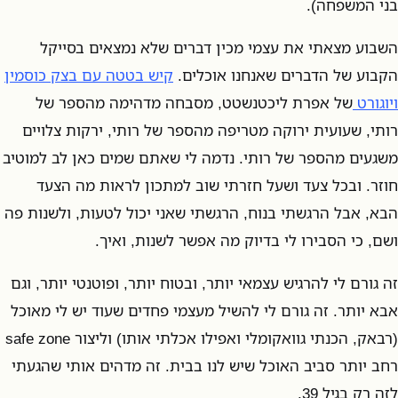
בני המשפחה).
השבוע מצאתי את עצמי מכין דברים שלא נמצאים בסייקל
הקבוע של הדברים שאנחנו אוכלים.
קיש בטטה עם בצק כוסמין
ויוגורט
של אפרת ליכטנשטט, מסבחה מדהימה מהספר של
רותי, שעועית ירוקה מטריפה מהספר של רותי, ירקות צלויים
משגעים מהספר של רותי. נדמה לי שאתם שמים כאן לב למוטיב
חוזר. ובכל צעד ושעל חזרתי שוב למתכון לראות מה הצעד
הבא, אבל הרגשתי בנוח, הרגשתי שאני יכול לטעות, ולשנות פה
ושם, כי הסבירו לי בדיוק מה אפשר לשנות, ואיך.
זה גורם לי להרגיש עצמאי יותר, ובטוח יותר, ופוטנטי יותר, וגם
אבא יותר. זה גורם לי להשיל מעצמי פחדים שעוד יש לי מאוכל
(רבאק, הכנתי גוואקומלי ואפילו אכלתי אותו) וליצור safe zone
רחב יותר סביב האוכל שיש לנו בבית. זה מדהים אותי שהגעתי
לזה רק בגיל 39.