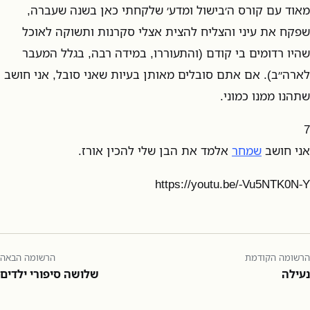
מאוד עם קורס ה׳בישול ומדע׳ שלקחתי כאן בשנה שעברה,
שפקח את עיני והצליח להצית אצלי סקרנות ותשוקה לאוכל
שהיו רדומים בי קודם (והתעוררו, במידה רבה, בגלל המעבר
לארה״ב). אם אתם סובלים מאותן בעיות שאני סובל, אני חושב
שתהנו ממנו כמוני.
7
אני חושב
שמחר
אלמד את הבן שלי להכין אורז.
https://youtu.be/-Vu5NTK0N-Y
הרשומה הקודמת
הרשומה הבאה
נעילה
שלושה סיפורי ילדים