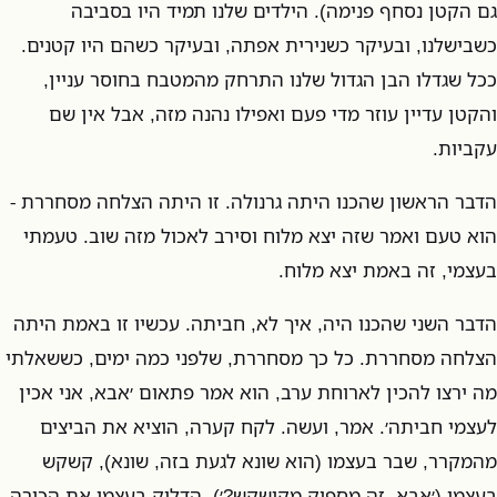
גם הקטן נסחף פנימה). הילדים שלנו תמיד היו בסביבה
כשבישלנו, ובעיקר כשנירית אפתה, ובעיקר כשהם היו קטנים.
ככל שגדלו הבן הגדול שלנו התרחק מהמטבח בחוסר עניין,
והקטן עדיין עוזר מדי פעם ואפילו נהנה מזה, אבל אין שם
עקביות.
הדבר הראשון שהכנו היתה גרנולה. זו היתה הצלחה מסחררת -
הוא טעם ואמר שזה יצא מלוח וסירב לאכול מזה שוב. טעמתי
בעצמי, זה באמת יצא מלוח.
הדבר השני שהכנו היה, איך לא, חביתה. עכשיו זו באמת היתה
הצלחה מסחררת. כל כך מסחררת, שלפני כמה ימים, כששאלתי
מה ירצו להכין לארוחת ערב, הוא אמר פתאום ׳אבא, אני אכין
לעצמי חביתה׳. אמר, ועשה. לקח קערה, הוציא את הביצים
מהמקרר, שבר בעצמו (הוא שונא לגעת בזה, שונא), קשקש
בעצמו (׳אבא, זה מספיק מקושקש?׳), הדליק בעצמו את הכירה