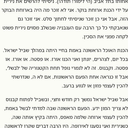
אחותו בתל אביב (הי לימור! תודה!). ניסיתי להרשים את נירית
על ידי הכנת ארוחת בוקר. אני לא זוכר מה היה בארוחת הבוקר
הזה, אבל אני כן זוכר שניסיתי לחתוך סלט. אני זוכר גם
שנאבקתי כל כך הרבה עם העגבניה שבשלב מסוים נירית פשוט
לקחה ממני את הסכין.
הכנת האוכל הראשונה באמת בחיי היתה במהלך שביל ישראל.
בכל יום, לצהרים, יונתן ואני הכנו אורז. או פסטה. או אורז. או
פסטה. וקבנוס. זה לא לגמרי נופל תחת הקטגוריה של ׳לבשל׳,
אבל זו כנראה אחת הפעם הראשונות, אם לא ה, שנדרשתי
להכין לעצמי מזון או לגווע ברעב.
אבל שביל ישראל נמשך רק חודש וחצי, ובשביל לפתוח קבנוס
לא צריך המון ידע. הפעם הראשונה שבה למדתי לבשל באמת,
להכין לעצמי ארוחה שלמה מאפס, היתה בקיץ אותה שנה,
כשנירית ואני נסענו לאירופה. היו הרבה דברים שקרו לראשונה