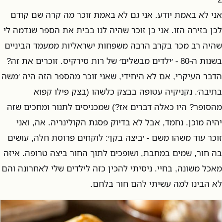
אני לא באמת יודע. אני גם לא באמת זוכר מה קרה שם קודם
לכן בזירה הזו. אני כן זוכר שהיה לנו בבית את הספר שנדמה לי
שהיה רב מכר בקרב הרבה משפחות ישראליות ממעמד הביניים
בשנות ה-80 - ׳ילדים מבשלים׳ של רות סירקיס. זוכרים את זה?
הדבר העיקרי, אם לא היחידי, שאני זוכר מהספר הזה היה ׳משה
בתיבה׳. נקניקיה עטופה בבצק כלשהו (בצק פילו קפוא
מהסופר? היו כאלה דברים אז?) שמכניסים לתנור ומחכים שזה
יהיה מוכן. נחמד, אבל לא בדיוק פסגת הקולינריה. אה, ואני
זוכר עוד משהו משם - ׳ביצה בקן׳: לוקחים פרוסת חלה, עושים
בה חור, שמים במחבת, ושופכים לתוך החור ביצה טרופה. איזה
מאכל משונה, בחיי. ניסיתי להכין כזה לילדים שלי לאחרונה והם
לא הבינו למה עשיתי להם חור בלחם.