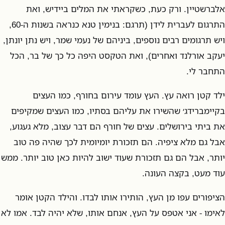
אלברשטיין. ורק כעת, כשקראתי את המלים ביידיש, ואת
התרגום לעברית לידן (תרגם: בנימין טנא כנראה בשנות ה-60,
ויש תרגומים רבים נוספים, ביניהם של נעמי שמר, ויש נתן יונתן,
יעקב אורלנד ואחרים), ואת הטקסט היפה כל כך של בר, הכל
התחבר לי.
ילד קטן רואה עץ. העץ עומד עירום בחורף, כמו העצים
בקיימברידג׳ שהשירו את עליהם בסתיו, כמו העצים שמקיפים
את ביתי בירושלים. עצים של חורף הם דבר עצוב, מלא געגוע,
אבל גם מלא ציפיה. הם תזכורת יומיומית לכך שהיה פה טוב
יותר, אבל הם גם תזכורת שעוד ישוב להיות כאן טוב יותר. ממש
עוד מעט, בקצה העונה.
הציפורים עפו מן העץ, הותירו אותו לבדו. והילד הקטן אומר
לאימו - אני אטפס על העץ, אנחם אותו, שלא יהיה לבד. אמו לא