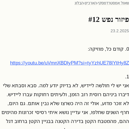
שאול אמסטרדמסקי
›
הארכיון
›
הבלוג
פיזור נפש #12
23.2.2025
0. קודם כל, מוזיקה:
https://youtu.be/uVmnXBDlyPM?si=tyYzhUE78IYtHy8Z
1.
אני יש לי חולשה ליידיש, לא בדיוק יודע למה. סבא וסבתא שלי
דיברו ביניהם רוסית רוב הזמן, ולעיתים רחוקות עברו ליידיש.
לא זוכר מדוע, אולי זה היה כשרצו שלא נבין אותם. גם היום,
חרף השנים שחלפו, אני עדיין נושא איתי רסיסי זכרונות מהימים
ההם, מהמטבח הקטן בדירה הקטנה בבניין הקטן ברחוב דגל