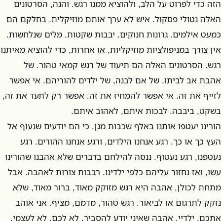
הזה כדי לפרוט על הלב, ולהוציא ממנו רגש. והנה, הסרטונים
האלה נטולי פסקול. איש לא ערך אותם מוזיקלית. בחלקם הם
כמעט אילמים. גרונות חנוקים. יבבות שקטות. מלים שנלחשות.
אין צורך במניפולציות מוזיקליות, או אחרות, כדי להוציא מאיתנו
רגש. הסרטונים האלה הם תיעוד של רגש קמאי טהור. של
אהבת אב לביתו, של אם לבנה, של ילדים להוריהם. אי אפשר
לזייף את זה. אי אפשר להמחיז את זה. אפשר רק לתעד את זה,
בשקט, ביבבה. לבכות איתם, לאהוב איתם.
הורינו יעטפו אותנו באלף שכבות מגן, כי הם יודעים שנעוף אל
העץ כך או כך. רגע אנחנו הילדים, ורגע אנחנו ההורים. רגע
נעטפנו, רגע נעטוף. ננסה להילחם בדברים שלא אהבנו שהורינו
עשו, ואז נחזור עליהם כלפי ילדינו. רבבות צורות לאהבה. אבל
מתחת לכולן, אהבה היא רגש מזוקק מאוד, ברור מאוד, שלא
נזקק לתרגום או לביאור. רגש טהור, מדמם, מציף. אני אוהב
אתכם, ילדיי. אהבה שאיני יודע להסביר. לא לכם, לא לעצמי,