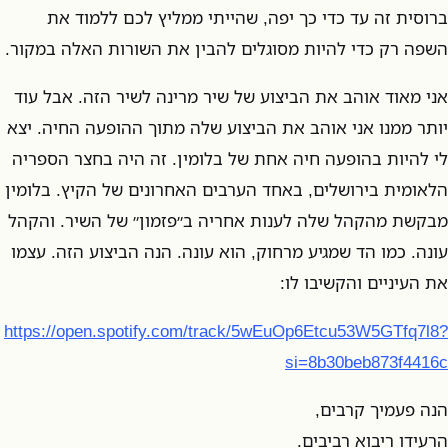
ברוסית זה עד כדי כך יפה, שהייתי ממליץ לכם ללמוד את
השפה רק כדי להיות מסוגלים להבין את השורות האלה במקור.
אני מאוד אוהב את הביצוע של שיר מרינה לשיר הזה. אבל עוד
יותר ממנו אני אוהב את הביצוע שלה מתוך ההופעה החיה. יצא
לי להיות בהופעה חיה אחת של בלומין. זה היה בחצר הספריה
הלאומית בירושלים, באחד הערבים האחרונים של הקיץ. בלומין
מבקשת מהקהל שלה לענות אחריה ב״פזמון״ של השיר. והקהל
עונה. כמו הד שמגיע מרחוק, הוא עונה. הנה הביצוע הזה. עצמו
את העיניים והקשיבו לו:
https://open.spotify.com/track/5wEuOp6Etcu53W5GTfq7l8?
si=8b30beb873f4416c
הנה פעמיך קרבים,
הרעידו ריבוא רביבים.