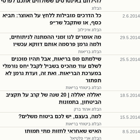
להילחם באינטרסים ששולחים אתכם לפרטי
הבלוג
כל הדרכים מובילות ללחץ על האוצר: תביא
2.6.2014
כסף, או שתקבל שר״פ
הבלוג
·
איכילוב
מה אומרים לנו זמני ההמתנה לניתוחים,
29.5.2014
ולמה גרמן פרסמה אותם דווקא עכשיו
הבלוג
·
בריאות
שילמתם מס בריאות, אבל תהיו מוכנים
25.5.2014
לשלם עוד מהכיס בשביל לקבל יחס נורמלי
במערכת הבריאות. ואת זה, ועדת גרמן לא
תפתור
הבלוג
·
ביטוחי בריאות
יאללה יאללה | 20 שנה של קרב על תקציב
18.5.2014
הביטחון, בתמונות
הבלוג
·
אהוד ברק
למה, בעצם, יש לכם ביטוח משלים?
15.5.2014
הבלוג
·
ביטוחי בריאות
האיש שאחראי לחזות מתי תמותו
8.5.2014
הבלוג
·
ארי פלטיאל