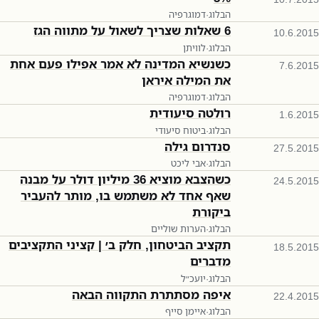
הבלוג
·
דמוגרפיה
6 שאלות שצריך לשאול על מתווה הגז
10.6.2015
הבלוג
·
לוויתן
כשנשיא המדינה לא אמר אפילו פעם אחת
7.6.2015
את המילה איראן
הבלוג
·
דמוגרפיה
רולטה סיעודית
1.6.2015
הבלוג
·
ביטוח סיעודי
סנדרום גילה
27.5.2015
הבלוג
·
אבי ליכט
כשהצבא מוציא 36 מיליון דולר על מבנה
24.5.2015
שאף אחד לא משתמש בו, מותר להעביר
ביקורת
הבלוג
·
הערות שוליים
תקציב הביטחון, חלק ב׳ | קציני התקציבים
18.5.2015
מדברים
הבלוג
·
יועכ״ל
איפה מסתתרת התקווה הבאה
22.4.2015
הבלוג
·
איימן סייף