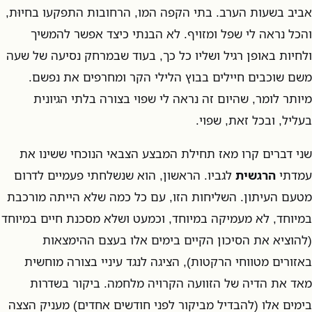
אביב בשעות הערב. בתי הקפה המו, הרחובות התפקעו בחיוּת,
והכל נראה לי שפל ומזויף. לא הבנתי כיצד אפשר להמשיך
ולחיות באופן רגיל ושליו כל כך, בעוד שבמרחק נסיעה של שעה
משם שוכבים חיילים בבוץ הלילי הקר ומחרפים את נפשם.
מיותר לומר, שהיום זה נראה לי שפוי בצורה בלתי הגיונית
בעליל, ובכל זאת, שפוי.
שני דברים קרו מאז תחילת המבצע הצבאי הנוכחי ששינו את
עמדתי
הרגשית
לגביו. הראשון, הוא שנשלחתי פעמיים לדרום
מטעם העיתון. השליחות הזו, עם כל כמה שלא הייתה מורכבת
במיוחד, לא מעמיקה במיוחד, וכמעט ושלא מסכנת חיים במיוחד
(להוציא את הסיכון הקיים בימים אלו בעצם ההימצאות
באזורים מטווחי הרקטות), הציגה לנגד עיניי בצורה מוחשית
מאד את הדיה של הזוועה הקרויה מלחמה. ביקור בשדרות
בימים אלו (להבדיל מביקור לפני חודשים אחדים) מעניק הצצה