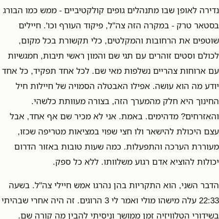
נדירה לאופן שבו מתנהלים גופים קולקטיביים - ממש כמו הבורג
בסטאר טרק - במקרה הזה צה"ל, פיקוד העורף וכו'. חיילים
שוטפים את הרחובות והמקלטים, כלי תקשורת בכל מקום,
לכולם וסטים זוהרים עם תגי שם והמון ראשי תיבות, חמגשיות
עם ארוחות צהריים נשלפות מאי שם. לכל אחד תפקיד, כל אחד
יודע מה הוא עושה. אפילו האבטלה הסמויה של חיילות חיל
החינוך היא חלק מהמערך הזה, בצורה מעוותת כלשהי.
והאזרחים? מדהימים. באמת. אני לא מכיר שם אף אחד, אבל
עצם היכולת להישאר ולו חצי שפוי במציאות מטריפה שכזו,
מעוררת הערכה והתפעלות. כמה שעות טובות באזור הדרום
יכולות להוציא אדם רגוע משלוותו. ללא כל ספק.
הדבר השני, הוא התקריות בהן נהרגו אמש חיילי צה"ל. בשעה
22:33 עלה מישהו מולי ואמר לי 3 הרוגים. זה היה אחרי שבהיתי
בשידורי הטלוויזיה זמן ממושך וניסיתי להבין מה קורה שם.