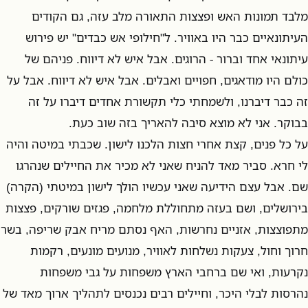
מלבד תמונות האש ופצצות התאורה מלב עזה, גם הקודים
העיתונאיים כבר היו באוויר. ל"חילופי אש כבדים" יש פירוש
עיתונאי אחד וברור - הרוגים. אבל איש לא דיווח. פניהם של
כולם היו מודאגים, חפויים ואבלים. אבל איש לא דיווח. אבל על
זה כבר דיברנו, ולשמחתי כלי תקשורת אחדים דיברו על זה
בבוקר. אני לא מוצא סיבה להאריך בזה שוב כעת.
על כל פנים, קצת אחרי חצות הלכנו לישון. שכבתי במיטה והיה
לי חרא. סביר מאד להניח שאני לא מכיר את החיילים שנהרגו
שם. אבל עצם הידיעה שאני עכשיו הולך לישון במיטתי (הקרה)
בירושלים, ושם בעזה מתחוללת מלחמה, פגזים שורקים, פצצות
מתפוצצות, אזניים נחרשות, האף נסתם מריח אבק שריפה, בשר
חרוך וחול, צעקות נשלחות לאוויר, מנועים מונעים, רקמות
נקרעות, ואי שם ברחבי הארץ משפחות על גבי משפחות
נהרסות לבלי היכר, וחיילים רבים נכנסים לתהליך ארוך מאד של