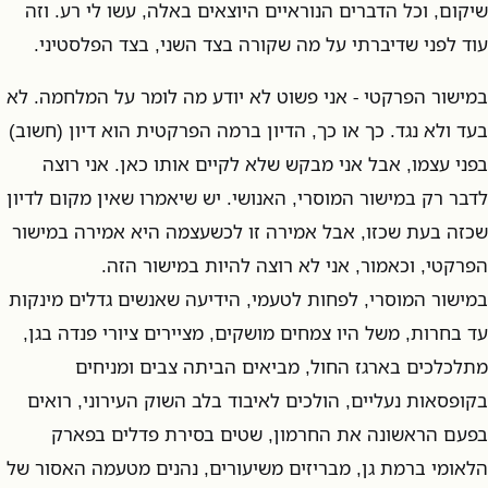
שיקום, וכל הדברים הנוראיים היוצאים באלה, עשו לי רע. וזה
עוד לפני שדיברתי על מה שקורה בצד השני, בצד הפלסטיני.
במישור הפרקטי - אני פשוט לא יודע מה לומר על המלחמה. לא
בעד ולא נגד. כך או כך, הדיון ברמה הפרקטית הוא דיון (חשוב)
בפני עצמו, אבל אני מבקש שלא לקיים אותו כאן. אני רוצה
לדבר רק במישור המוסרי, האנושי. יש שיאמרו שאין מקום לדיון
שכזה בעת שכזו, אבל אמירה זו לכשעצמה היא אמירה במישור
הפרקטי, וכאמור, אני לא רוצה להיות במישור הזה.
במישור המוסרי, לפחות לטעמי, הידיעה שאנשים גדלים מינקות
עד בחרות, משל היו צמחים מושקים, מציירים ציורי פנדה בגן,
מתלכלכים בארגז החול, מביאים הביתה צבים ומניחים
בקופסאות נעליים, הולכים לאיבוד בלב השוק העירוני, רואים
בפעם הראשונה את החרמון, שטים בסירת פדלים בפארק
הלאומי ברמת גן, מבריזים משיעורים, נהנים מטעמה האסור של