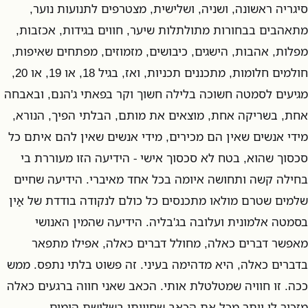
סיגריה ראשונה, ושניה, ושלישית, מצטרפים לתנועות נוער,
מתאהבים בבחורות מתולתלות שיער, חווים בגידות, אכזבות,
מפלות, אהבות, הישגים, כיבושים, מזמוזים, מפתחים שאיפות,
חולמים חלומות, מתכננים תכניות, ואז, בגיל 18, או 19, או 20,
מגיעים לסמטה חשוכה בלילה חשוך וקר בפאתי ג'הנם, ובאבחה
אחת, בשריקה אחת, מוצאים את מותם, הבלתי הפיך, הנורא,
מידי אנשים שאין הם מכירים, מידי אנשים שאין להם איתם כל
סכסוך שהוא, בטח לא סכסוך אישי - הידיעה הזו מעוררת בי
בחילה קשה ותחושה איומה בכל אחד מאיברי. הידיעה שחיים
שלמים שטרם מולאו מתכנסים כל כולם לנקודה בודדת של אַין
בסמטה אלמונית ועלובה בג'בליה. הידיעה שהמין האנושי
מאפשר דברים כאלה, מחולל דברים כאלה, אפילו מתפאר
בדברים כאלה, היא מדהימה בעיני. זה פשוט בלתי נתפס. ממש
ככה. זו חוויה שמטלטלת אותי. הכאב שאני חווה ברגעים כאלה
מזכיר לי יותר מכל את הכאב שחוויתי בשלושת הימים