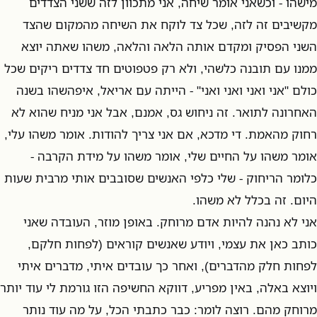
מישהו - וכשאני אומר שיחה, אני מתכוון לזה ששני הצדדים
מקשיבים זה לזה, שכל צד לוקח את השיחה מהמקום שהצד
השני הפסיק ומקדם אותה הלאה והלאה, משהו שאתה יוצא
ממנו עם תובנה כלשהי, ולא רק פטפוטים חד צדדים ריקים שכל
כולם "אני ואני ואני ואני" - הייתה עם אריאל, איפהשהו בשנה
האחרונה לתואר. זה ניחוש גס, אמנם, אבל אני מניח שהוא לא
רחוק מהאמת. די מדכא, אם אני צריך להודות. אומר משהו עלי,
אומר משהו על החיים שלי, אומר משהו על מידת הקרבה -
כלומר הריחוק - שלי כלפי האנשים שסובבים אותי מרבית שעות
היום. זה בכלל לא משהו.
אני לא נהנה להיות אדם מרוחק. באופן מוזר, העובדה שאני
כותב כאן את עצמי, ויודע שאנשים קוראים (לפחות חלקם,
לפחות חלק מהדברים), ואחר כך עובדים איתי, מדברים איתי
ויוצא באלה, באין מפריע, דווקא החשיפה הזו גורמת לי עוד יותר
מרוחק מהם. רוצה לומר: כבר כתבתי הכל, על מה עוד נותר