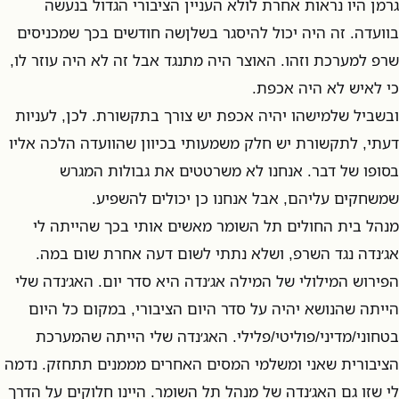
גרמן היו נראות אחרת לולא העניין הציבורי הגדול בנעשה
בוועדה. זה היה יכול להיסגר בשלןשה חודשים בכך שמכניסים
שרפ למערכת וזהו. האוצר היה מתנגד אבל זה לא היה עוזר לו,
כי לאיש לא היה אכפת.
ובשביל שלמישהו יהיה אכפת יש צורך בתקשורת. לכן, לעניות
דעתי, לתקשורת יש חלק משמעותי בכיוון שהוועדה הלכה אליו
בסופו של דבר. אנחנו לא משרטטים את גבולות המגרש
שמשחקים עליהם, אבל אנחנו כן יכולים להשפיע.
מנהל בית החולים תל השומר מאשים אותי בכך שהייתה לי
אג׳נדה נגד השרפ, ושלא נתתי לשום דעה אחרת שום במה.
הפירוש המילולי של המילה אג׳נדה היא סדר יום. האג׳נדה שלי
הייתה שהנושא יהיה על סדר היום הציבורי, במקום כל היום
בטחוני/מדיני/פוליטי/פלילי. האג׳נדה שלי הייתה שהמערכת
הציבורית שאני ומשלמי המסים האחרים מממנים תתחזק. נדמה
לי שזו גם האג׳נדה של מנהל תל השומר. היינו חלוקים על הדרך