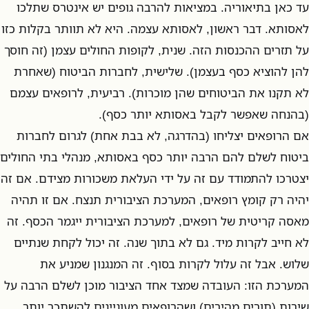
עד כאן בתיאוריה. במציאות להרבה גופים יש אינטרס שתלכו
לאסותא. דבר ראשון, לאסותא עצמה. היא לא תוותר בקלות כזו
על תזרים ההכנסות הזה. שנית, לקופות החולים עצמן (זה חוסך
להן להוציא כסף בעצמן). שלישית, לחברות הביטוח (שאחרת
לא תקנו את הביטוחים שהן מוכרות). רביעית, לרופאים עצמם
(בהנחה שאפשר לקבל באסותא יותר כסף).
אם הרופאים יצליחו (בהדרגה, לא בבת אחת) לגרום לחברות
ביטוח לשלם להם הרבה יותר כסף באסותא, מנהלי בתי החולים
יצטרכו להתמודד עם זה על ידי העלאת משכורות מצידם. אם זה
יהיה רק קומץ רופאים, המערכת הציבורית תנצח. אם זו תהיה
מאסה קריטית של רופאים, למערכת הציבורית ייגמר הכסף. זה
לא חייב לקרות מיד. גם לא בתוך שנה. זה יכול לקחת שנתיים
שלוש. אבל זה עלול לקרות בסוף. זה המנגנון שמניע את
המערכת הזו: העובדה שמצד אחד הציבור מוכן לשלם הרבה על
שירות (תורים מהירים) ושהרופאים מעוניינים להשתכר יותר