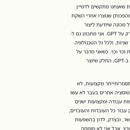
ות שאנחנו מתקשים לדמיין
המהפכות) שנוצרו אחרי השקת
נים. וכשאני מדבר על GPT, כלומר על מכונה שיודעת ליצור
טקסטים מורכבים ומרהיבים בתוך שניות ספורות, אני לא מדבר רק על GPT. אני מתכוון גם ל-
ך שניות, ולכל גל הטכנולוגיה
 וכו׳ וכו׳. כשאני מדבר על
המכונה, אני מדבר על המכונה הזו (למרות שבפוסט הזה אתמקד ב-GPT, החלק שיוצר
סגור/תייתר מקצועות, לא
וטומציה אחרים בעבר לא עשו
מות עבודה ומקצועות ישנים
 עבור כל העובדות והעובדים,
ר, ובצדק, לדון בהשפעות
רץ, אבל אני לא מומחה