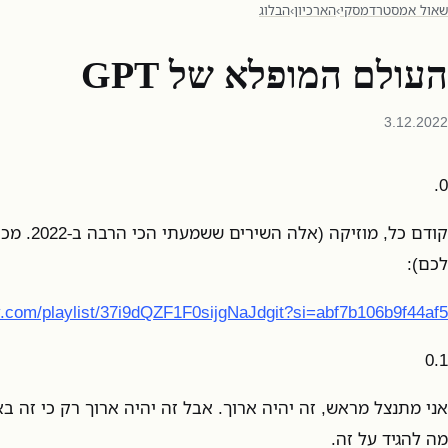
שאול אמסטרדמסקי
›
הארכיון
›
הבלוג
העולם המופלא של GPT
3.12.2022
0.
קודם כל, מ
לכם):
fy.com/playlist/37i9dQZF1F0sijgNaJdgit?si=abf7b106b9f44af5
0.1
אני מתנצל מראש, זה יהיה ארוך. אבל זה יהיה ארוך רק כי זה ב
מה להגיד על זה.