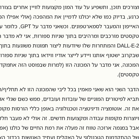
וצורכים תוכן, ותשפיע על עוד המון מקצועות לוויין אחרים בצור
כרגע, בדיוק כמו שלא יכולנו לדמיין את המהפכה (אולי אפילו 
האייפון והמעבר לסמארטפו
DALL-E-2 והמתחרות שלו שיודעות ליצור תמונות משוגעות בתו
שבקרוב ישטוף אותנו ויידע לייצר אודיו ווידאו בתוך שניות ספורות
טקסטים).
הדבר השני הוא שאני מאמין בכל ליבי שהמכונה הזו לא תחליף/ת
תביא לפיטורים המוניים של עובדות ועובדים, ממש כשם שגלי א
את זה. אוטומציה ודיגיטציה וטכנולוגיה באופן כללי הורסות מקו
ויוצרות מקומות עבודה ומקצועות חדשים. זה אולי לא מעבר חלק
אבל במגמה ארוכה טווח זה מעלה את רמת החיים של כולנו (אפש
של ההתקדמות הטכנולוגי על האקלים ועתיד האנושות בכדור הא