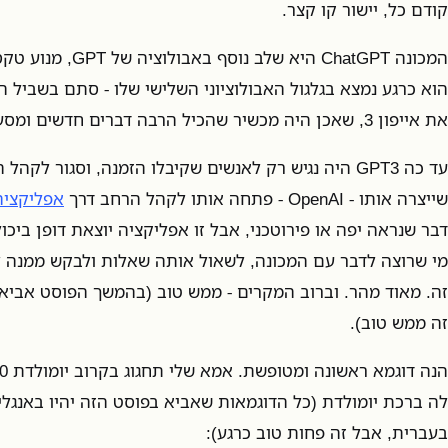
קודם כל, יישור קו קצר.
המכונה ChatGPT היא של
הוא כרגע נמצא בגלגול האבולוציוני השלישי שלו - סתם בשביל ה
את אייפון 3, שאכן היה מכשיר שהכיל הרבה דברים חדשים ומסעירים ביחס לאייפון הראשון.
עד כה GPT3 היה נגיש רק לאנשים שקיבלו הזמנה, וסגור 
שייצרה אותו - OpenAI - פתחה אותו לקהל הרחב דרך
אפליקציה בשם
דבר שנראה יפה או פירוטכני, אבל זו אפליקציה יוצאת דופן בי
מי שרוצה לדבר עם המכונה, לשאול אותה שאלות ולבקש ממנה ל
זה. מאוד מהר. וברוב המקרים - ממש טוב (בהמשך הפוסט אביא
זה ממש טוב).
לה ברכת יומולדת (כל הדוגמאות שאביא בפוסט הזה יהיו באנגל
בעברית, אבל זה פחות טוב כרגע):